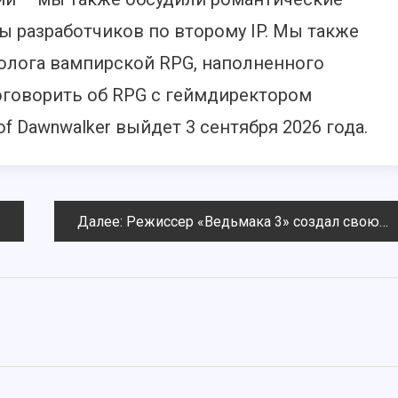
ны разработчиков по второму IP. Мы также
олога вампирской RPG, наполненного
оговорить об RPG с геймдиректором
f Dawnwalker выйдет 3 сентября 2026 года.
Далее:
Режиссер «Ведьмака 3» создал свою новую RPG-студию, чтобы сделать что-то «значимое»