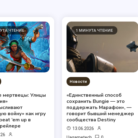
УТА ЧТЕНИЕ
1 МИНУТА ЧТЕНИЕ
Новости
е мертвецы: Улицы
«Единственный способ
ия»
сохранить Bungie — это
ысливают
поддержать Марафон», —
ю войну» как игру
говорит бывший менеджер
beat ’em up в
сообщества Destiny
трейлере
13.06.2026
026
0
Uagametech