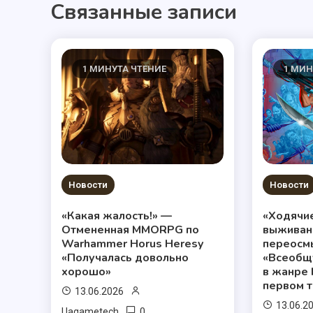
Связанные записи
1 МИНУТА ЧТЕНИЕ
1 МИН
Новости
Новости
«Какая жалость!» —
«Ходячи
Отмененная MMORPG по
выживан
Warhammer Horus Heresy
переосм
«Получалась довольно
«Всеобщу
хорошо»
в жанре 
первом 
13.06.2026
13.06.2
0
Uagametech