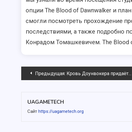
опции The Blood of Dawnwalker и пла
смогли посмотреть прохождение пр
последствиями, а также подробно п
Конрадом Томашкевичем. The Blood o
Навигация
Предыдущая:
Кровь Доунвокера придаёт мрачный оттенок типичному прологу RPG
по
записям
UAGAMETECH
Сайт
https://uagametech.org