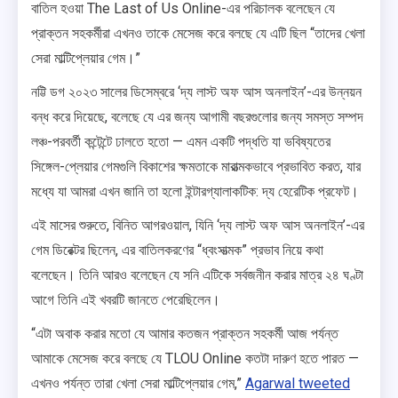
বাতিল হওয়া The Last of Us Online-এর পরিচালক বলেছেন যে
প্রাক্তন সহকর্মীরা এখনও তাকে মেসেজ করে বলছে যে এটি ছিল “তাদের খেলা
সেরা মাল্টিপ্লেয়ার গেম।”
নট্টি ডগ ২০২৩ সালের ডিসেম্বরে ‘দ্য লাস্ট অফ আস অনলাইন’-এর উন্নয়ন
বন্ধ করে দিয়েছে, বলেছে যে এর জন্য আগামী বছরগুলোর জন্য সমস্ত সম্পদ
লঞ্চ-পরবর্তী কন্টেন্টে ঢালতে হতো — এমন একটি পদ্ধতি যা ভবিষ্যতের
সিঙ্গেল-প্লেয়ার গেমগুলি বিকাশের ক্ষমতাকে মারাত্মকভাবে প্রভাবিত করত, যার
মধ্যে যা আমরা এখন জানি তা হলো ইন্টারগ্যালাকটিক: দ্য হেরেটিক প্রফেট।
এই মাসের শুরুতে, বিনিত আগরওয়াল, যিনি ‘দ্য লাস্ট অফ আস অনলাইন’-এর
গেম ডিরেক্টর ছিলেন, এর বাতিলকরণের “ধ্বংসাত্মক” প্রভাব নিয়ে কথা
বলেছেন। তিনি আরও বলেছেন যে সনি এটিকে সর্বজনীন করার মাত্র ২৪ ঘণ্টা
আগে তিনি এই খবরটি জানতে পেরেছিলেন।
“এটা অবাক করার মতো যে আমার কতজন প্রাক্তন সহকর্মী আজ পর্যন্ত
আমাকে মেসেজ করে বলছে যে TLOU Online কতটা দারুণ হতে পারত —
এখনও পর্যন্ত তারা খেলা সেরা মাল্টিপ্লেয়ার গেম,”
Agarwal tweeted