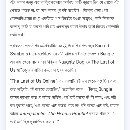
এটা আমার জন্য এত ব্যক্তিগতভাবে অর্থবহ একটি প্রকল্প ছিল যে লোকে এটা
খেলতে পারছে না, তা শুনে আমার খুব কষ্ট হয়েছিল। বিশ্বের সেরা গেম
কোম্পানিগুলোর মধ্যে একটিতে গেম ডিরেক্টর হওয়া সত্ত্বেও, আমি নিজেকে
বললাম, আমি যা করতে পারি তার একমাত্র ভালো উপায় হলো নিজের কোম্পানি
তৈরি করা।
প্রাক্তন প্লেস্টেশন এক্সিকিউটিভ শুহেই ইয়োশিদা গত বছর Sacred
Symbols+-কে বলেছিলেন যে সনি-মালিকানাধীন ডেভেলপার Bungie-
এর কাছ থেকে পাওয়া প্রতিক্রিয়া Naughty Dog-কে The Last of
Us মাল্টিপ্লেয়ার বাতিল করতে সাহায্য করেছিল।
“The Last of Us Online”-এর ধারণাটি নট্টি ডগ থেকে এসেছিল এবং
তারা সত্যিই এটি বানাতে চেয়েছিল,” ইয়োশিদা বলেন। “কিন্তু Bungie
তাদের ব্যাখ্যা করে যে লাইভ সার্ভিস গেম তৈরি করতে কী কী লাগে, এবং নট্টি
ডগ বুঝতে পারে, ‘ওহ, আমরা এটা করতে পারব না! যদি আমরা এটা করি, তাহলে
আমরা
Intergalactic: The Heretic Prophet
বানাতে পারব না।’
তাই এটা ছিল দূরদর্শিতার অভাব।”