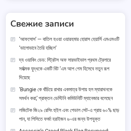
Свежие записи
‘আফসোস’ — বাতিল হওয়া ওয়ারহমার হোরাস হেয়ার্সি এমএমওটি
‘ভালোভাবে তৈরি হচ্ছিল’
দ্য ওয়াকিং ডেড: স্ট্রিটস অফ সারভাইভাল প্রথম ট্রেলারে
সর্বাত্মক যুদ্ধকে একটি বিট ‘এম আপ গেম হিসেবে নতুন রূপ
দিয়েছে
‘Bungie কে বাঁচিয়ে রাখার একমাত্র উপায় হল ম্যারাথনকে
সমর্থন করা,’ প্রাক্তন ডেস্টিনি কমিউনিটি ম্যানেজার বলেছেন
লজিটেক জি২৯ রেসিং হুইল এবং পেডাল সেট-এ প্রায় ৬০% ছাড়
পান, যা পিসিতে ফর্জা হরাইজন ৬-এর জন্য উপযুক্ত
Assassin’s Creed Black Flag Resynced: