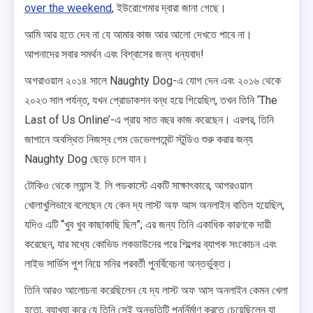
over the weekend
, ইউরোগেমার দ্বারা জানা গেছে।
আমি আর হতে দেব না যে আমার কাজ আর আলো দেখতে পাবে না।
আপনাদের সবার সমর্থন এবং বিশ্বাসের জন্য ধন্যবাদ!
অগরাওয়াল ২০১৪ সালে Naughty Dog-এ যোগ দেন এবং ২০১৬ থেকে
২০২৩ সাল পর্যন্ত, যখন প্রোডাকশন বন্ধ হয়ে গিয়েছিল, তখন তিনি ‘The
Last of Us Online’-এ প্রায় সাত বছর কাজ করেছেন। এরপর, তিনি
জাপানে অবস্থিত নিজস্ব গেম ডেভেলপমেন্ট স্টুডিও শুরু করার জন্য
Naughty Dog ছেড়ে চলে যান।
টোকিও থেকে ল্যান্স ই. লি পডকাস্টে একটি সাক্ষাৎকারে, আগরওয়াল
খোলাখুলিভাবে বলেছেন যে কেন দ্য লাস্ট অফ আস অনলাইন বাতিল হয়েছিল,
যদিও এটি “খুব খুব কাছাকাছি ছিল”; এর জন্য তিনি একাধিক কারণকে দায়ী
করেছেন, যার মধ্যে কোভিড লকডাউনের পরে শিল্পের ব্যাপক সংকোচন এবং
লাইভ সার্ভিস পুশ নিয়ে সনির পরবর্তী পুনর্বিবেচনা অন্তর্ভুক্ত।
তিনি আরও আলোচনা করেছিলেন যে দ্য লাস্ট অফ আস অনলাইন কেমন খেলা
হতো, ব্যাখ্যা করে যে তিনি সেই অনুভূতিটি পুনর্নির্মাণ করতে চেয়েছিলেন যা