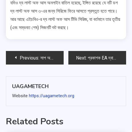
যদিও দ্য লাস্ট অফ আস অনলাইন বাতিল হয়েছে, ইঙ্গিত রয়েছে যে নটি ডগ
দ্য লাস্ট অফ আস ৩-এর জন্য সিরিজে ফিরে আসতে প্রস্তুত হতে পারে।
আর আছে এইচবিও-র দ্য লাস্ট অফ আস টিভি সিরিজ, যা বর্তমানে তার তৃতীয়
(এবং সম্ভবত শেষ) সিজনটি শুট করছে।
পোস্ট
Previous:
সাপ অভিনেতা ডেভিড হেটারও হিদো কোজিমা-র মেটাল গিয়ার সলিড গল্প সবটা বোঝেন না
Next:
প্রকাশক EA দ্বারা মাস এফেক্ট অ্যান্ড্রোমিডা ‘নোংরা’, অভিনেতা বললেন
ন্যাভিগেশন
UAGAMETECH
Website
https://uagametech.org
Related Posts