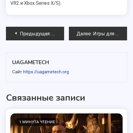
VR2 и Xbox Series X/S).
Навигация
Предыдущая:
Герои Меча и Магии: Древняя Эра. 
Далее:
Игры для Nintendo Switch 2: Даты выхода на 2026 год и далее
по
записям
UAGAMETECH
Сайт
https://uagametech.org
Связанные записи
1 МИНУТА ЧТЕНИЕ