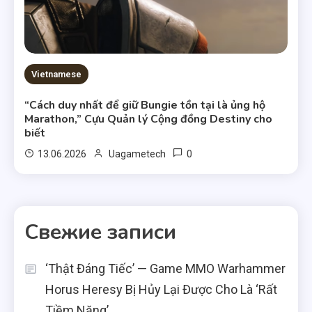
Vietnamese
“Cách duy nhất để giữ Bungie tồn tại là ủng hộ
Marathon,” Cựu Quản lý Cộng đồng Destiny cho
biết
0
13.06.2026
Uagametech
Свежие записи
‘Thật Đáng Tiếc’ — Game MMO Warhammer
Horus Heresy Bị Hủy Lại Được Cho Là ‘Rất
Tiềm Năng’