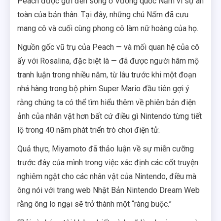
Peach được gửi đến sống ở Vương quốc Nấm vì sự an
toàn của bản thân. Tại đây, những chú Nấm đã cưu
mang cô và cuối cùng phong cô làm nữ hoàng của họ.
Nguồn gốc vũ trụ của Peach — và mối quan hệ của cô
ấy với Rosalina, đặc biệt là — đã được người hâm mộ
tranh luận trong nhiều năm, từ lâu trước khi một đoạn
nhá hàng trong bộ phim Super Mario đầu tiên gợi ý
rằng chúng ta có thể tìm hiểu thêm về phiên bản điện
ảnh của nhân vật hơn bất cứ điều gì Nintendo từng tiết
lộ trong 40 năm phát triển trò chơi điện tử.
Quả thực, Miyamoto đã thảo luận về sự miễn cưỡng
trước đây của mình trong việc xác định các cốt truyện
nghiêm ngặt cho các nhân vật của Nintendo, điều mà
ông nói với trang web Nhật Bản Nintendo Dream Web
rằng ông lo ngại sẽ trở thành một “ràng buộc.”