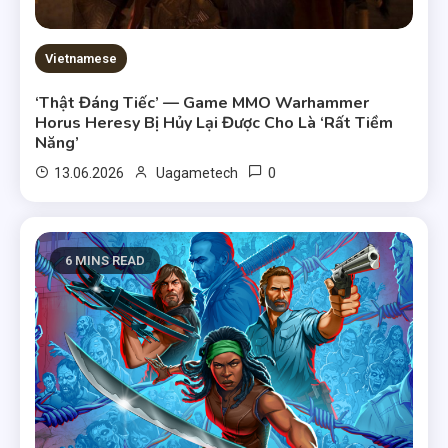
Vietnamese
‘Thật Đáng Tiếc’ — Game MMO Warhammer
Horus Heresy Bị Hủy Lại Được Cho Là ‘Rất Tiềm
Năng’
0
13.06.2026
Uagametech
6 MINS READ