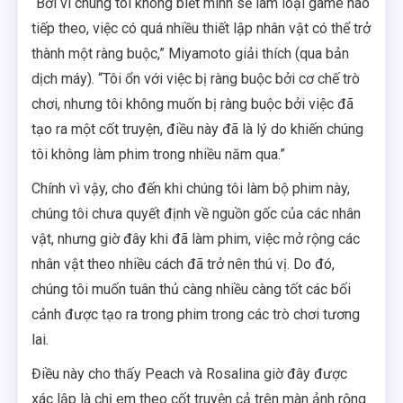
“Bởi vì chúng tôi không biết mình sẽ làm loại game nào
tiếp theo, việc có quá nhiều thiết lập nhân vật có thể trở
thành một ràng buộc,” Miyamoto giải thích (qua bản
dịch máy). “Tôi ổn với việc bị ràng buộc bởi cơ chế trò
chơi, nhưng tôi không muốn bị ràng buộc bởi việc đã
tạo ra một cốt truyện, điều này đã là lý do khiến chúng
tôi không làm phim trong nhiều năm qua.”
Chính vì vậy, cho đến khi chúng tôi làm bộ phim này,
chúng tôi chưa quyết định về nguồn gốc của các nhân
vật, nhưng giờ đây khi đã làm phim, việc mở rộng các
nhân vật theo nhiều cách đã trở nên thú vị. Do đó,
chúng tôi muốn tuân thủ càng nhiều càng tốt các bối
cảnh được tạo ra trong phim trong các trò chơi tương
lai.
Điều này cho thấy Peach và Rosalina giờ đây được
xác lập là chị em theo cốt truyện cả trên màn ảnh rộng