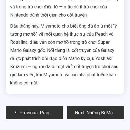
và trong trò chơi điện tử — mặc dù ít trò chơi của
Nintendo dành thời gian cho cốt truyện.
Đầu tháng này, Miyamoto cho biết ông đã ấp ủ một “ý
tưởng mơ hồ” về mối quan hệ thực sự của Peach và
Rosalina, điều vẫn còn mơ hồ trong trò chơi Super
Mario Galaxy gốc. Nổi tiếng là, cốt truyện của Galaxy
được phát triển bởi đạo diễn Mario kỳ cựu Yoshiaki
Koizumi — người đã bí mật viết cốt truyện trò chơi sau
giờ làm việc, khi Miyamoto và các nhà phát triển khác
không có mặt.
Điều
Previous:
Pragmata Tài liệu Tham khảo Hài kịch Nhật Bản
Next:
Những Bí Mật Khó Tìm của Bộ Bài Commander Strixhaven MTG Cuối Cùng Đã Về Hàng
hướng