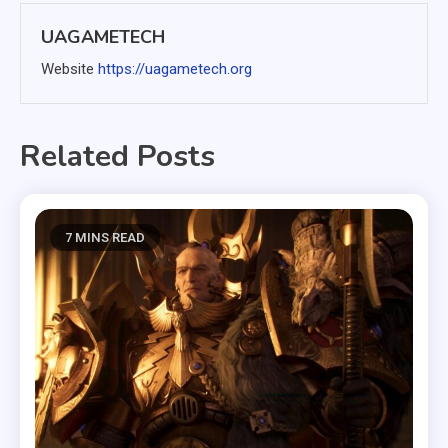
bài
UAGAMETECH
viết
Website
https://uagametech.org
Related Posts
7 MINS READ