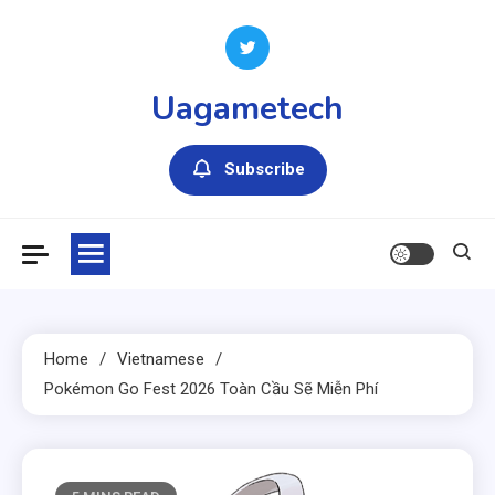
Skip
to
content
Uagametech
Subscribe
Home
Vietnamese
Pokémon Go Fest 2026 Toàn Cầu Sẽ Miễn Phí