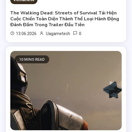
The Walking Dead: Streets of Survival Tái Hiện
Cuộc Chiến Toàn Diện Thành Thể Loại Hành Động
Đánh Đấm Trong Trailer Đầu Tiên
0
13.06.2026
Uagametech
10 MINS READ