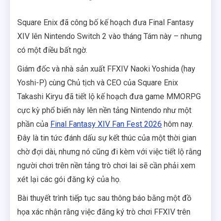
Square Enix đã công bố kế hoạch đưa Final Fantasy
XIV lên Nintendo Switch 2 vào tháng Tám này – nhưng
có một điều bất ngờ.
Giám đốc và nhà sản xuất FFXIV Naoki Yoshida (hay
Yoshi-P) cùng Chủ tịch và CEO của Square Enix
Takashi Kiryu đã tiết lộ kế hoạch đưa game MMORPG
cực kỳ phổ biến này lên nền tảng Nintendo như một
phần của
Final Fantasy XIV Fan Fest 2026
hôm nay.
Đây là tin tức đánh dấu sự kết thúc của một thời gian
chờ đợi dài, nhưng nó cũng đi kèm với việc tiết lộ rằng
người chơi trên nền tảng trò chơi lai sẽ cần phải xem
xét lại các gói đăng ký của họ.
Bài thuyết trình tiếp tục sau thông báo bằng một đồ
họa xác nhận rằng việc đăng ký trò chơi FFXIV trên