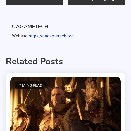
hướng
bài
UAGAMETECH
viết
Website
https://uagametech.org
Related Posts
7 MINS READ