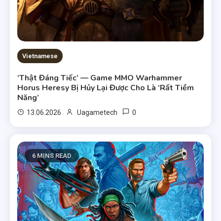
Vietnamese
‘Thật Đáng Tiếc’ — Game MMO Warhammer
Horus Heresy Bị Hủy Lại Được Cho Là ‘Rất Tiềm
Năng’
0
13.06.2026
Uagametech
6 MINS READ