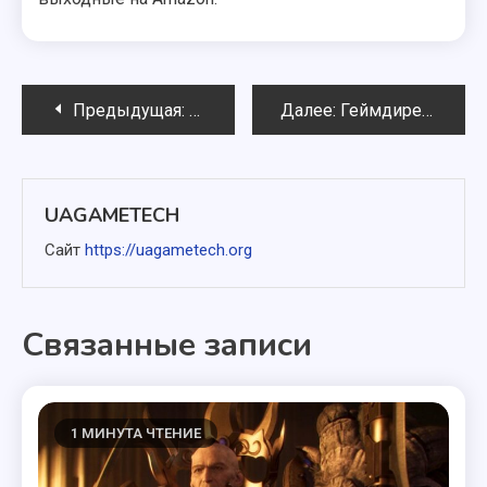
Навигация
Предыдущая:
«Они перестали делать такие запро
Далее:
Геймдиректор Assassin’s Creed Hexe Бенуа Ришер покидает Ubisoft всего через несколько месяцев после ухода предыдущего креативного директора
по
записям
UAGAMETECH
Сайт
https://uagametech.org
Связанные записи
1 МИНУТА ЧТЕНИЕ