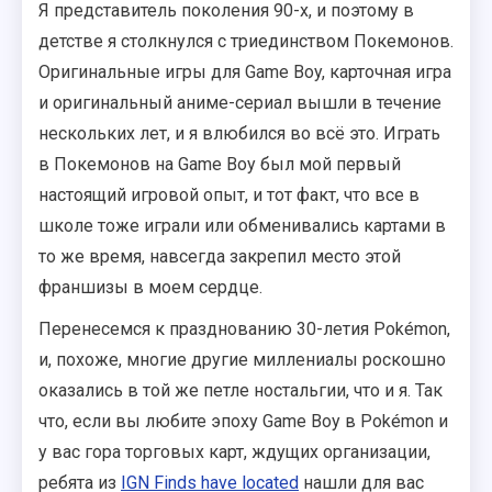
Я представитель поколения 90-х, и поэтому в
детстве я столкнулся с триединством Покемонов.
Оригинальные игры для Game Boy, карточная игра
и оригинальный аниме-сериал вышли в течение
нескольких лет, и я влюбился во всё это. Играть
в Покемонов на Game Boy был мой первый
настоящий игровой опыт, и тот факт, что все в
школе тоже играли или обменивались картами в
то же время, навсегда закрепил место этой
франшизы в моем сердце.
Перенесемся к празднованию 30-летия Pokémon,
и, похоже, многие другие миллениалы роскошно
оказались в той же петле ностальгии, что и я. Так
что, если вы любите эпоху Game Boy в Pokémon и
у вас гора торговых карт, ждущих организации,
ребята из
IGN Finds have located
нашли для вас