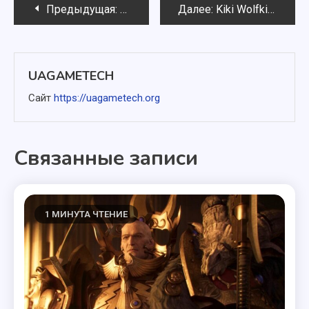
Навигация
Предыдущая:
Правительство Австралии требует зн
Далее:
Kiki Wolfkill из Halo раскрыла, что покинула Microsoft после 28 лет
по
записям
UAGAMETECH
Сайт
https://uagametech.org
Связанные записи
1 МИНУТА ЧТЕНИЕ