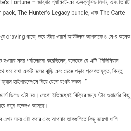
e’s Fortune – জাব্বার গ্যাম্বিট-এর এক্সক্লুসিভ মিশন, এবং তিনটি
er pack, The Hunter’s Legacy bundle, এবং The Cartel
ের খুব craving থাকে, তবে স্টার ওয়ার্স আউটলজ আপনাকে ৪ মে-র অনেক
 হওয়ার সময় পর্যালোচনা করেছিলেন, বলেছেন যে এটি “মিলিনিয়াম
াথে ধরে রাখা একটি নলের ঝুড়ি এবং ভেঙে পড়ার প্রবণতাযুক্ত, কিন্তু
্স ফ্যান হাইপারস্পেসে নিয়ে যেতে যথেষ্ট সক্ষম।”
্স ডিলও এটা নয়। লেগো ইতিমধ্যেই বিক্রির জন্য স্টার ওয়ার্সের কিছু
েবারে নতুন মডেলও আসছে।
বে এখন সময় এটা করার এবং আপনার তাকগুলিতে কিছু জায়গা খালি