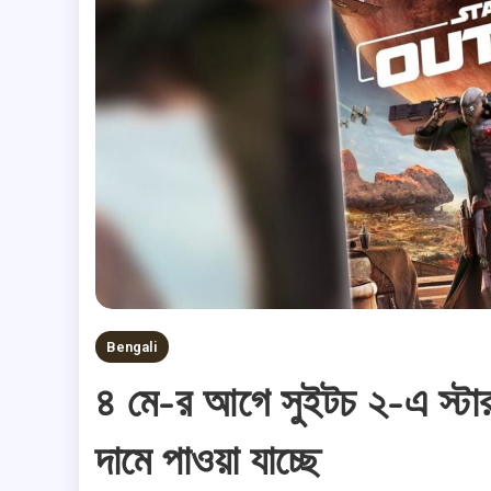
Bengali
৪ মে-র আগে সুইটচ ২-এ স্টার 
দামে পাওয়া যাচ্ছে