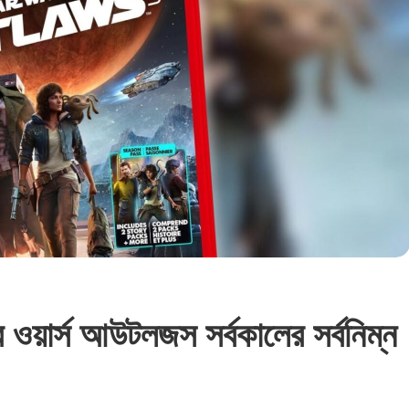
ওয়ার্স আউটলজস সর্বকালের সর্বনিম্ন