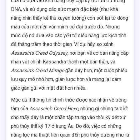
của nó dựa vào khả năng truy cập ký ức lưu trữ trong
DNA, và sử dụng các sức mạnh đặc biệt (như khả
năng nhìn thấy kẻ thù xuyên tường) còn sót lại từ dòng
máu của một nền văn minh cổ đại trước đó. Nhưng
mức độ nó đưa vào các yếu tố siêu năng lực kịch tính
đã thăng trầm theo thời gian. Ví dụ: hãy so sánh
Assassin’s Creed Odyssey
, nơi bạn về cơ bản nâng cấp
nhân vật chính Kassandra thành một bán thần, và
Assassin’s Creed Mirage
gần đây hơn, một cuộc phiêu
lưu quy mô nhỏ hơn, giản lược hơn và mang lại cảm
giác gần gũi với mặt đất hơn nhiều.
Mặc dù ít thông tin chính thức được xác nhận về trọng
tâm của
Assassin’s Creed Hexe
, những gì chúng ta biết
cho thấy đây là một phần tập trung vào thời kỳ xét xử
phù thủy thế kỷ 17 ở trung Âu. Do đó, việc có những
năng lực ma thuật liên quan đến phù thủy dường như là