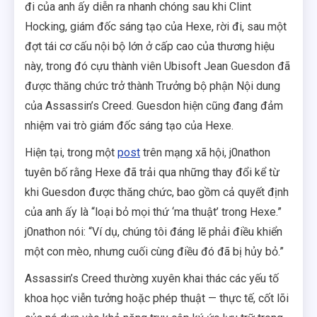
đi của anh ấy diễn ra nhanh chóng sau khi Clint
Hocking, giám đốc sáng tạo của Hexe, rời đi, sau một
đợt tái cơ cấu nội bộ lớn ở cấp cao của thương hiệu
này, trong đó cựu thành viên Ubisoft Jean Guesdon đã
được thăng chức trở thành Trưởng bộ phận Nội dung
của Assassin’s Creed. Guesdon hiện cũng đang đảm
nhiệm vai trò giám đốc sáng tạo của Hexe.
Hiện tại, trong một
post
trên mạng xã hội, j0nathon
tuyên bố rằng Hexe đã trải qua những thay đổi kể từ
khi Guesdon được thăng chức, bao gồm cả quyết định
của anh ấy là “loại bỏ mọi thứ ‘ma thuật’ trong Hexe.”
j0nathon nói: “Ví dụ, chúng tôi đáng lẽ phải điều khiển
một con mèo, nhưng cuối cùng điều đó đã bị hủy bỏ.”
Assassin’s Creed thường xuyên khai thác các yếu tố
khoa học viễn tưởng hoặc phép thuật — thực tế, cốt lõi