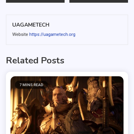
hướng
bài
UAGAMETECH
viết
Website
https://uagametech.org
Related Posts
7 MINS READ