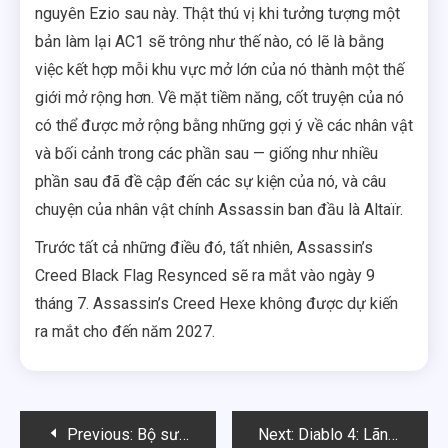
nguyên Ezio sau này. Thật thú vị khi tưởng tượng một
bản làm lại AC1 sẽ trông như thế nào, có lẽ là bằng
việc kết hợp mỗi khu vực mở lớn của nó thành một thế
giới mở rộng hơn. Về mặt tiềm năng, cốt truyện của nó
có thể được mở rộng bằng những gợi ý về các nhân vật
và bối cảnh trong các phần sau — giống như nhiều
phần sau đã đề cập đến các sự kiện của nó, và câu
chuyện của nhân vật chính Assassin ban đầu là Altaïr.
Trước tất cả những điều đó, tất nhiên, Assassin’s
Creed Black Flag Resynced sẽ ra mắt vào ngày 9
tháng 7. Assassin’s Creed Hexe không được dự kiến
ra mắt cho đến năm 2027.
Điều
Previous:
Bộ sưu tập Steelbook Vol. 2 Metal Gear Solid Master Collection đã mở đặt trước
Next:
Diablo 4: Lãnh Chúa Hận Thù – Thời gian và Chi tiết Phát hành Toàn cầu Đã Được Xác Nhận