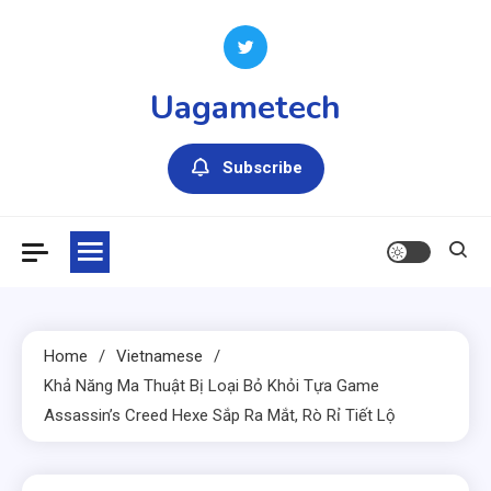
Skip
to
content
Uagametech
Subscribe
Home
Vietnamese
Khả Năng Ma Thuật Bị Loại Bỏ Khỏi Tựa Game
Assassin’s Creed Hexe Sắp Ra Mắt, Rò Rỉ Tiết Lộ