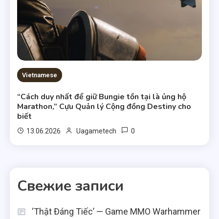
Vietnamese
“Cách duy nhất để giữ Bungie tồn tại là ủng hộ
Marathon,” Cựu Quản lý Cộng đồng Destiny cho
biết
0
13.06.2026
Uagametech
Свежие записи
‘Thật Đáng Tiếc’ — Game MMO Warhammer