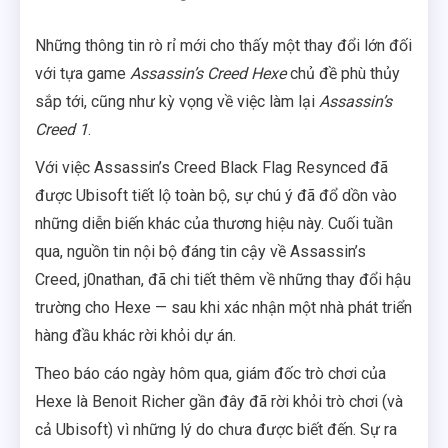
Những thông tin rò rỉ mới cho thấy một thay đổi lớn đối
với tựa game
Assassin’s Creed Hexe
chủ đề phù thủy
sắp tới, cũng như kỳ vọng về việc làm lại
Assassin’s
Creed 1
.
Với việc Assassin’s Creed Black Flag Resynced đã
được Ubisoft tiết lộ toàn bộ, sự chú ý đã đổ dồn vào
những diễn biến khác của thương hiệu này. Cuối tuần
qua, nguồn tin nội bộ đáng tin cậy về Assassin’s
Creed, j0nathan, đã chi tiết thêm về những thay đổi hậu
trường cho Hexe — sau khi xác nhận một nhà phát triển
hàng đầu khác rời khỏi dự án.
Theo báo cáo ngày hôm qua, giám đốc trò chơi của
Hexe là Benoit Richer gần đây đã rời khỏi trò chơi (và
cả Ubisoft) vì những lý do chưa được biết đến. Sự ra