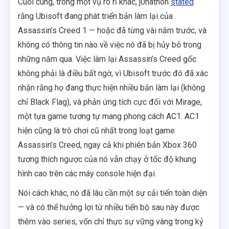
Cuối cùng, trong một vụ rò rỉ khác, j0nathon
stated
rằng Ubisoft đang phát triển bản làm lại của
Assassin’s Creed 1 — hoặc đã từng vài năm trước, và
không có thông tin nào về việc nó đã bị hủy bỏ trong
những năm qua. Việc làm lại Assassin’s Creed gốc
không phải là điều bất ngờ, vì Ubisoft trước đó đã xác
nhận rằng họ đang thực hiện nhiều bản làm lại (không
chỉ Black Flag), và phản ứng tích cực đối với Mirage,
một tựa game tương tự mang phong cách AC1. AC1
hiện cũng là trò chơi cũ nhất trong loạt game
Assassin’s Creed, ngay cả khi phiên bản Xbox 360
tương thích ngược của nó vẫn chạy ở tốc độ khung
hình cao trên các máy console hiện đại.
Nói cách khác, nó đã lâu cần một sự cải tiến toàn diện
— và có thể hưởng lợi từ nhiều tiến bộ sau này được
thêm vào series, vốn chỉ thực sự vững vàng trong kỷ