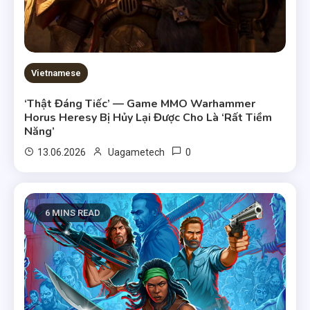
Vietnamese
‘Thật Đáng Tiếc’ — Game MMO Warhammer
Horus Heresy Bị Hủy Lại Được Cho Là ‘Rất Tiềm
Năng’
0
13.06.2026
Uagametech
6 MINS READ