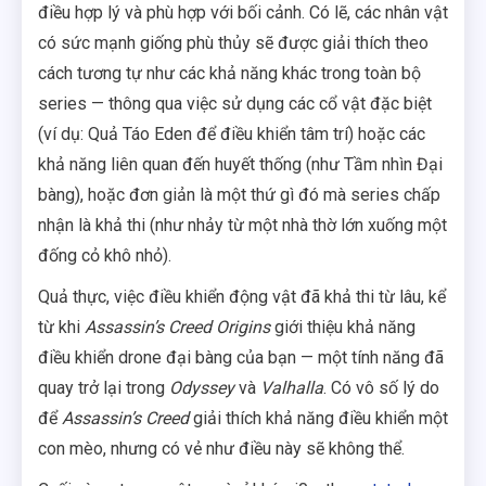
điều hợp lý và phù hợp với bối cảnh. Có lẽ, các nhân vật
có sức mạnh giống phù thủy sẽ được giải thích theo
cách tương tự như các khả năng khác trong toàn bộ
series — thông qua việc sử dụng các cổ vật đặc biệt
(ví dụ: Quả Táo Eden để điều khiển tâm trí) hoặc các
khả năng liên quan đến huyết thống (như Tầm nhìn Đại
bàng), hoặc đơn giản là một thứ gì đó mà series chấp
nhận là khả thi (như nhảy từ một nhà thờ lớn xuống một
đống cỏ khô nhỏ).
Quả thực, việc điều khiển động vật đã khả thi từ lâu, kể
từ khi
Assassin’s Creed Origins
giới thiệu khả năng
điều khiển drone đại bàng của bạn — một tính năng đã
quay trở lại trong
Odyssey
và
Valhalla
. Có vô số lý do
để
Assassin’s Creed
giải thích khả năng điều khiển một
con mèo, nhưng có vẻ như điều này sẽ không thể.