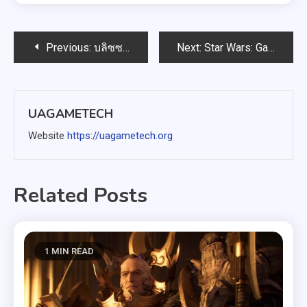
แนะแนว
Previous:
บลิซซาร์ดขออภัย ยอมรับว่า World of Warcraft แพตช์ 12.0.5 ‘ไม่เป็นไปตามมาตรฐานของเรา’
Next:
Star Wars: Galactic Racer วันวางจำหน่ายมีรายงานว่ารั่วไหลบน Steam
เรื่อง
UAGAMETECH
Website
https://uagametech.org
Related Posts
1 MIN READ