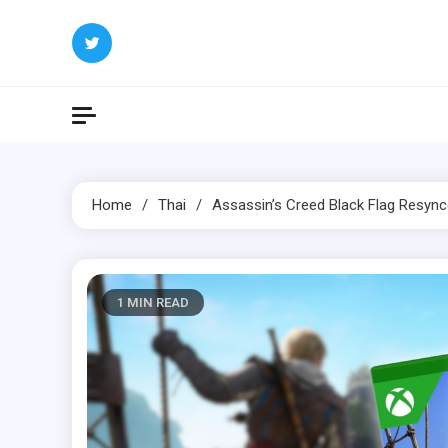
Skip
to
content
Home
Thai
Assassin’s Creed Black Flag Resy
1 MIN READ