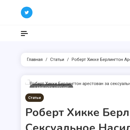
Перейти
к
содержимому
Главная
Статьи
Роберт Хикке Берлингтон Ар
1 МИНУТА ЧТЕНИЕ
Статьи
Роберт Хикке Берл
Сексуальное Наси