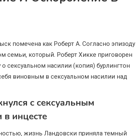
быск помечена как Роберт А. Согласно эпизоду
ом семьи, который. Роберт Хикке приговорен
 о сексуальном насилии (копия) бурлингтон
себя виновным в сексуальном насилии над
нулся с сексуальным
 в инцесте
нностью, жизнь Ландовски приняла темный