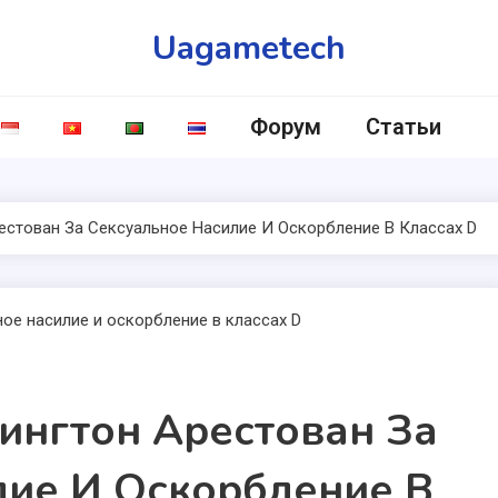
Uagametech
Форум
Статьи
естован За Сексуальное Насилие И Оскорбление В Классах D
ингтон Арестован За
лие И Оскорбление В