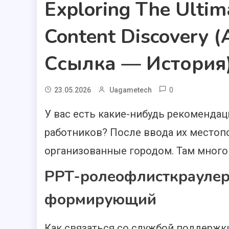
Exploring The Ultim
Content Discovery 
Ссылка — История)
0
23.05.2026
Uagametech
У вас есть какие-нибудь рекомендаци
работников? После ввода их местоп
организованные городом. Там мног
PPT-ролеофлисткраулер
формирующий
Как связаться со службой поддержки 