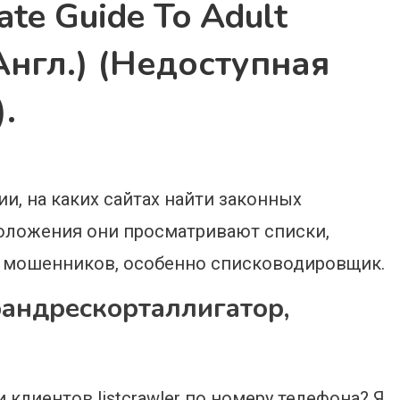
ate Guide To Adult
(англ.) (недоступная
.
и, на каких сайтах найти законных
оложения они просматривают списки,
о мошенников, особенно списководировщик.
андрескорталлигатор,
клиентов listcrawler по номеру телефона? Я