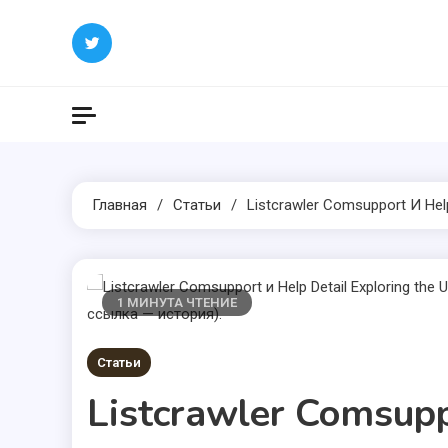
Перейти
к
содержимому
Главная
Статьи
Listcrawler Comsupport И Hel
1 МИНУТА ЧТЕНИЕ
Статьи
Listcrawler Comsupp