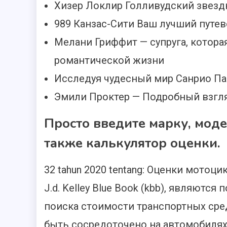
Хизер Локлир Голливудский звез
989 Канзас-Сити Ваш лучший путе
Мелани Гриффит — супруга, котора
романтической жизни
Исследуя чудесный мир Санрио Па
Эмили Проктер — Подробный взгля
Просто введите марку, моде
также калькулятор оценки.
32 tahun 2020 tentang: Оценки мото
J.d. Kelley Blue Book (kbb), являют
поиска стоимости транспортных сре
быть сосредоточено на автомобилях