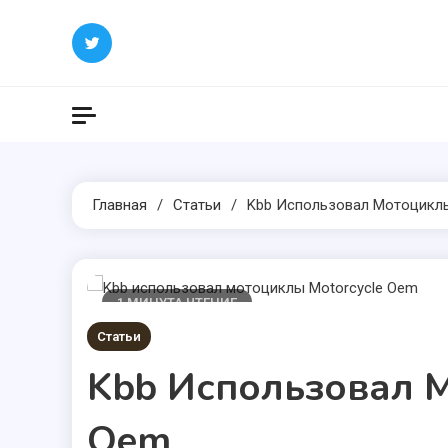
Перейти
к
содержимому
Главная
Статьи
Kbb Использовал Мотоциклы
1 МИНУТА ЧТЕНИЕ
Статьи
Kbb Использовал М
Oem