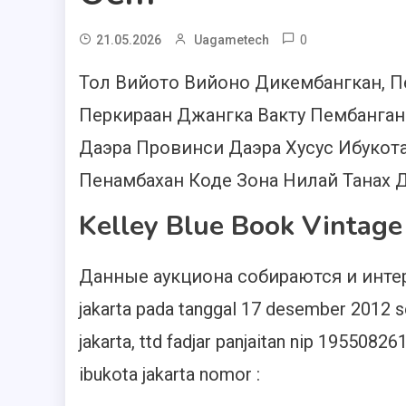
0
21.05.2026
Uagametech
Тол Вийото Вийоно Дикембангкан, Пе
Перкираан Джангка Вакту Пембангана
Даэра Провинси Даэра Хусус Ибукота
Пенамбахан Коде Зона Нилай Танах 
Kelley Blue Book Vintage
Данные аукциона собираются и интер
jakarta pada tanggal 17 desember 2012 se
jakarta, ttd fadjar panjaitan nip 195508
ibukota jakarta nomor :