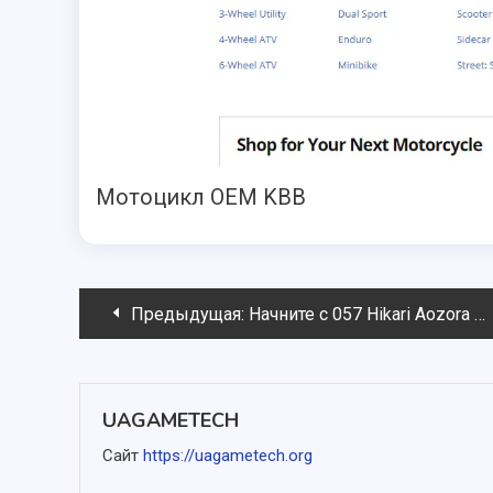
Мотоцикл OEM KBB
Навигация
Предыдущая:
Начните с 057 Hikari Aozora ⁇ ⁇ ⁇ Graphis Gals «Happy Smile!» Vol 02 3600000 Beauty
по
записям
UAGAMETECH
Сайт
https://uagametech.org