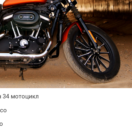
н 34 мотоцикл
o