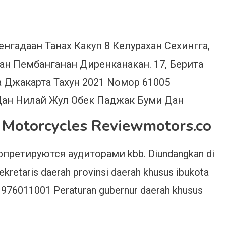
нгадаан Танах Какуп 8 Келурахан Сехингга,
н Пембанганан Диренканакан. 17, Берита
 Джакарта Тахун 2021 Noмор 61005
Дан Нилай Жул Обек Паджак Буми Дан
 Motorcycles Reviewmotors.co
претируются аудиторами kbb. Diundangkan di
kretaris daerah provinsi daerah khusus ibukota
261976011001 Peraturan gubernur daerah khusus