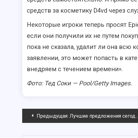
средств за косметику D4vd через сл
Некоторые игроки теперь просят Epic
если они получили их не путем покупк
пока не сказала, удалит ли она всю 
заявлении, это может попасть в ка
внедряем с течением времени».
Фото: Тед Соки — Pool/Getty Images.
Навигация
Предыдущая:
Лучшие предложения сегодня: Dragon Quest VII Reimagined, Splatoon Raiders, AMD Ryzen 9 9900X и многое другое
по