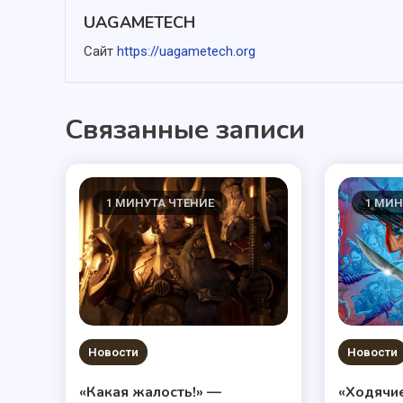
записям
UAGAMETECH
Сайт
https://uagametech.org
Связанные записи
1 МИНУТА ЧТЕНИЕ
1 МИН
Новости
Новости
«Какая жалость!» —
«Ходячи