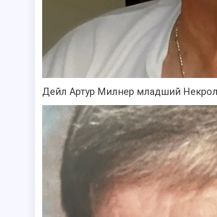
Дейл Артур Милнер младший Некрол