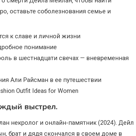
 о смерти Дейла Мейлан, чтобы найти
ро, оставьте соболезнования семье и
ся к славе и личной жизни
дробное понимание
оль в шестнадцати свечах — вневременная
ия Али Райсман в ее путешествии
hion Outfit Ideas for Women
аждый выстрел.
ан некролог и онлайн-памятник (2024). Дейл
н, брат и дядя скончался в своем доме в