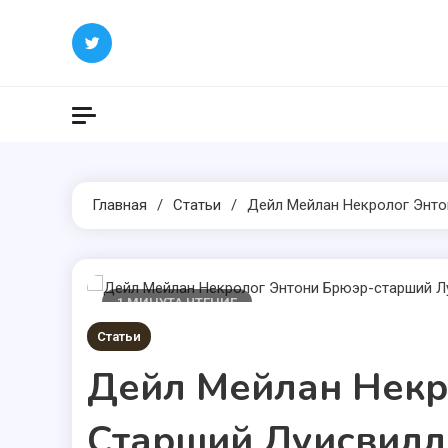
Перейти
к
содержимому
Главная
Статьи
Дейл Мейлан Некролог Энто
1 МИНУТА ЧТЕНИЕ
Статьи
Дейл Мейлан Некр
Старший Луисвилл