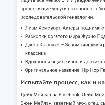
Ищите все некрологи и уведомления
предстоящие услуги похоронного бю
исследовательской генеалогии.
Лиам Хемсворт: Актеры поднимают
Раскопки богатого мира Журно По
Джон Кьюсакс — Запомнившаяся р
классика
Вдохновляющая жизнь и достижен
Оригинальное название: Hip Hop Fas
Испытайте процесс, как и к
Дейл Мейлан на Facebook. Дейл Мейл
Эжен Мейлан, заветный муж, отец, сы