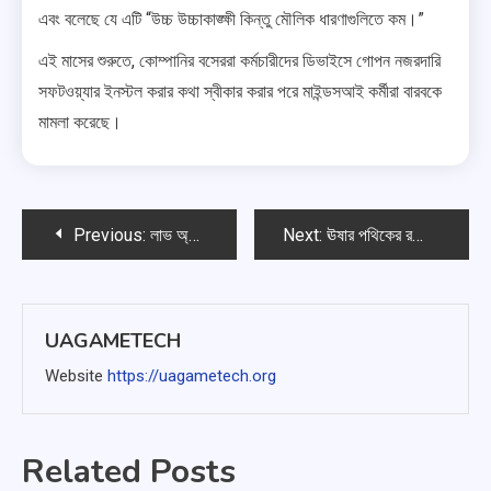
এবং বলেছে যে এটি “উচ্চ উচ্চাকাঙ্ক্ষী কিন্তু মৌলিক ধারণাগুলিতে কম।”
এই মাসের শুরুতে, কোম্পানির বসেররা কর্মচারীদের ডিভাইসে গোপন নজরদারি
সফটওয়্যার ইনস্টল করার কথা স্বীকার করার পরে মাইন্ডসআই কর্মীরা বারবকে
মামলা করেছে।
পোস্ট
Previous:
লাভ অ্যান্ড ডিপস্পেসের ভক্তরা একটি নতুন, অদ্ভুতভাবে পরিচিত রোম্যান্স গেম নিয়ে প্রতিক্রিয়া জানাচ্ছেন
Next:
ঊষার পথিকের রক্তে রোম্যান্স, কিন্তু মোচড় অন্যরকম
ন্যাভিগেশন
UAGAMETECH
Website
https://uagametech.org
Related Posts