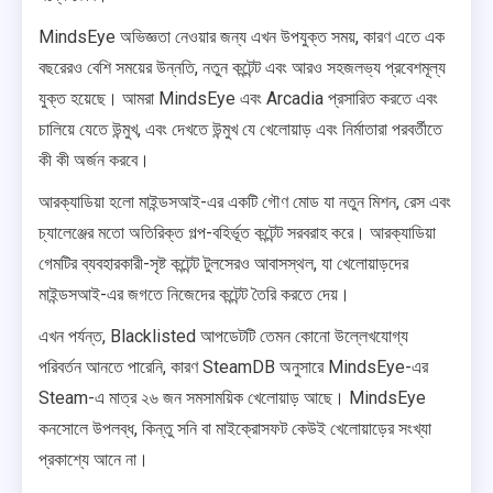
MindsEye অভিজ্ঞতা নেওয়ার জন্য এখন উপযুক্ত সময়, কারণ এতে এক
বছরেরও বেশি সময়ের উন্নতি, নতুন কন্টেন্ট এবং আরও সহজলভ্য প্রবেশমূল্য
যুক্ত হয়েছে। আমরা MindsEye এবং Arcadia প্রসারিত করতে এবং
চালিয়ে যেতে উন্মুখ, এবং দেখতে উন্মুখ যে খেলোয়াড় এবং নির্মাতারা পরবর্তীতে
কী কী অর্জন করবে।
আরক্যাডিয়া হলো মাইন্ডসআই-এর একটি গৌণ মোড যা নতুন মিশন, রেস এবং
চ্যালেঞ্জের মতো অতিরিক্ত গল্প-বহির্ভূত কন্টেন্ট সরবরাহ করে। আরক্যাডিয়া
গেমটির ব্যবহারকারী-সৃষ্ট কন্টেন্ট টুলসেরও আবাসস্থল, যা খেলোয়াড়দের
মাইন্ডসআই-এর জগতে নিজেদের কন্টেন্ট তৈরি করতে দেয়।
এখন পর্যন্ত, Blacklisted আপডেটটি তেমন কোনো উল্লেখযোগ্য
পরিবর্তন আনতে পারেনি, কারণ SteamDB অনুসারে MindsEye-এর
Steam-এ মাত্র ২৬ জন সমসাময়িক খেলোয়াড় আছে। MindsEye
কনসোলে উপলব্ধ, কিন্তু সনি বা মাইক্রোসফট কেউই খেলোয়াড়ের সংখ্যা
প্রকাশ্যে আনে না।