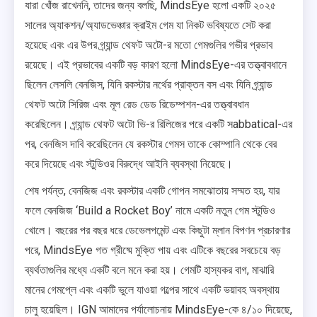
যারা খোঁজ রাখেননি, তাদের জন্য বলছি, MindsEye হলো একটি ২০২৫
সালের অ্যাকশন/অ্যাডভেঞ্চার ক্রাইম গেম যা নিকট ভবিষ্যতে সেট করা
হয়েছে এবং এর উপর গ্র্যান্ড থেফট অটো-র মতো গেমগুলির গভীর প্রভাব
রয়েছে। এই প্রভাবের একটি বড় কারণ হলো MindsEye-এর তত্ত্বাবধানে
ছিলেন লেসলি বেনজিস, যিনি রকস্টার নর্থের প্রাক্তন বস এবং যিনি গ্র্যান্ড
থেফট অটো সিরিজ এবং মূল রেড ডেড রিডেম্পশন-এর তত্ত্বাবধান
করেছিলেন। গ্র্যান্ড থেফট অটো ভি-র রিলিজের পরে একটি সabbatical-এর
পর, বেনজিস দাবি করেছিলেন যে রকস্টার গেমস তাকে কোম্পানি থেকে বের
করে দিয়েছে এবং স্টুডিওর বিরুদ্ধে আইনি ব্যবস্থা নিয়েছে।
শেষ পর্যন্ত, বেনজিজ এবং রকস্টার একটি গোপন সমঝোতায় সম্মত হয়, যার
ফলে বেনজিজ ‘Build a Rocket Boy’ নামে একটি নতুন গেম স্টুডিও
খোলে। বছরের পর বছর ধরে ডেভেলপমেন্ট এবং কিছুটা ম্লান বিপণন প্রচারণার
পরে, MindsEye গত গ্রীষ্মে মুক্তি পায় এবং এটিকে বছরের সবচেয়ে বড়
ব্যর্থতাগুলির মধ্যে একটি বলে মনে করা হয়। গেমটি হাস্যকর বাগ, মাঝারি
মানের গেমপ্লে এবং একটি ভুলে যাওয়া গল্পের সাথে একটি ভয়াবহ অবস্থায়
চালু হয়েছিল। IGN আমাদের পর্যালোচনায় MindsEye-কে ৪/১০ দিয়েছে,