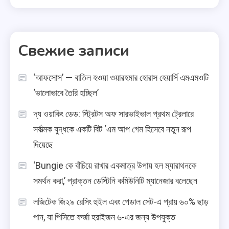
Свежие записи
‘আফসোস’ — বাতিল হওয়া ওয়ারহমার হোরাস হেয়ার্সি এমএমওটি
‘ভালোভাবে তৈরি হচ্ছিল’
দ্য ওয়াকিং ডেড: স্ট্রিটস অফ সারভাইভাল প্রথম ট্রেলারে
সর্বাত্মক যুদ্ধকে একটি বিট ‘এম আপ গেম হিসেবে নতুন রূপ
দিয়েছে
‘Bungie কে বাঁচিয়ে রাখার একমাত্র উপায় হল ম্যারাথনকে
সমর্থন করা,’ প্রাক্তন ডেস্টিনি কমিউনিটি ম্যানেজার বলেছেন
লজিটেক জি২৯ রেসিং হুইল এবং পেডাল সেট-এ প্রায় ৬০% ছাড়
পান, যা পিসিতে ফর্জা হরাইজন ৬-এর জন্য উপযুক্ত