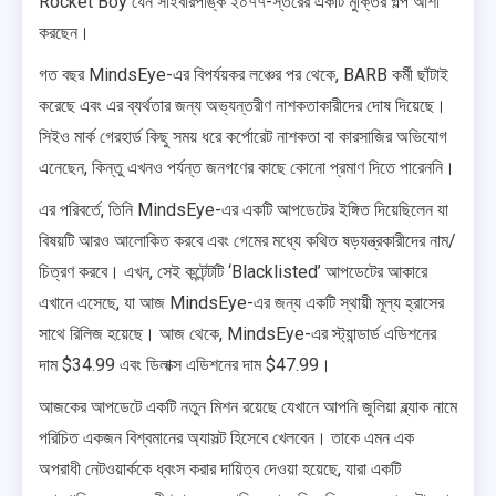
Rocket Boy যেন সাইবারপাঙ্ক ২০৭৭-স্তরের একটি মুক্তির গল্প আশা
করছেন।
গত বছর MindsEye-এর বিপর্যয়কর লঞ্চের পর থেকে, BARB কর্মী ছাঁটাই
করেছে এবং এর ব্যর্থতার জন্য অভ্যন্তরীণ নাশকতাকারীদের দোষ দিয়েছে।
সিইও মার্ক গেরহার্ড কিছু সময় ধরে কর্পোরেট নাশকতা বা কারসাজির অভিযোগ
এনেছেন, কিন্তু এখনও পর্যন্ত জনগণের কাছে কোনো প্রমাণ দিতে পারেননি।
এর পরিবর্তে, তিনি MindsEye-এর একটি আপডেটের ইঙ্গিত দিয়েছিলেন যা
বিষয়টি আরও আলোকিত করবে এবং গেমের মধ্যে কথিত ষড়যন্ত্রকারীদের নাম/
চিত্রণ করবে। এখন, সেই কন্টেন্টটি ‘Blacklisted’ আপডেটের আকারে
এখানে এসেছে, যা আজ MindsEye-এর জন্য একটি স্থায়ী মূল্য হ্রাসের
সাথে রিলিজ হয়েছে। আজ থেকে, MindsEye-এর স্ট্যান্ডার্ড এডিশনের
দাম $34.99 এবং ডিলাক্স এডিশনের দাম $47.99।
আজকের আপডেটে একটি নতুন মিশন রয়েছে যেখানে আপনি জুলিয়া ব্ল্যাক নামে
পরিচিত একজন বিশ্বমানের অ্যাসল্ট হিসেবে খেলবেন। তাকে এমন এক
অপরাধী নেটওয়ার্ককে ধ্বংস করার দায়িত্ব দেওয়া হয়েছে, যারা একটি